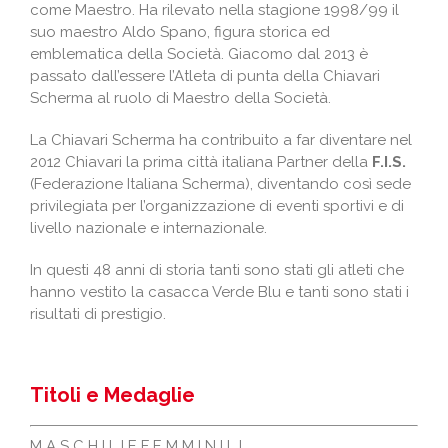
come Maestro. Ha rilevato nella stagione 1998/99 il
suo maestro Aldo Spano, figura storica ed
emblematica della Società. Giacomo dal 2013 è
passato dall’essere l’Atleta di punta della Chiavari
Scherma al ruolo di Maestro della Società.
La Chiavari Scherma ha contribuito a far diventare nel
2012 Chiavari la prima città italiana Partner della
F.I.S.
(Federazione Italiana Scherma), diventando così sede
privilegiata per l’organizzazione di eventi sportivi e di
livello nazionale e internazionale.
In questi 48 anni di storia tanti sono stati gli atleti che
hanno vestito la casacca Verde Blu e tanti sono stati i
risultati di prestigio.
Titoli e Medaglie
M A S C H I L I E F E M M I N I L I