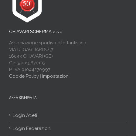
CHIAVARI SCHERMA a.s.d.
Associazione sportiva dilettantistica
VIA D. GAGLIARDO ,7
16043 CHIAVARI (GE)
C.F. 90015670103
P. IVA 01044270997
Cookie Policy
|
Impostazioni
AREA RISERVATA
Login Atleti
Login Federazioni