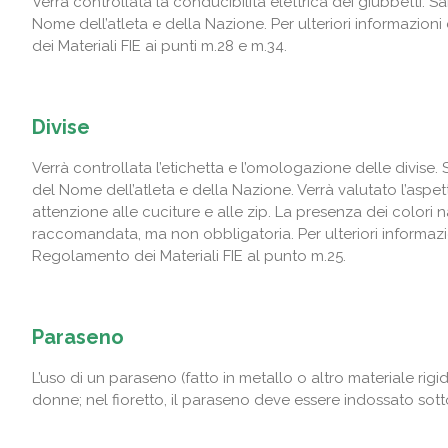
Verrà controllata la conducibilità elettrica dei giubbetti. S
Nome dell’atleta e della Nazione. Per ulteriori informazion
dei Materiali FIE ai punti m.28 e m.34.
Divise
Verrà controllata l’etichetta e l’omologazione delle divise. 
del Nome dell’atleta e della Nazione. Verrà valutato l’aspe
attenzione alle cuciture e alle zip. La presenza dei colori 
raccomandata, ma non obbligatoria. Per ulteriori informazio
Regolamento dei Materiali FIE al punto m.25.
Paraseno
L’uso di un paraseno (fatto in metallo o altro materiale rigi
donne; nel fioretto, il paraseno deve essere indossato sott