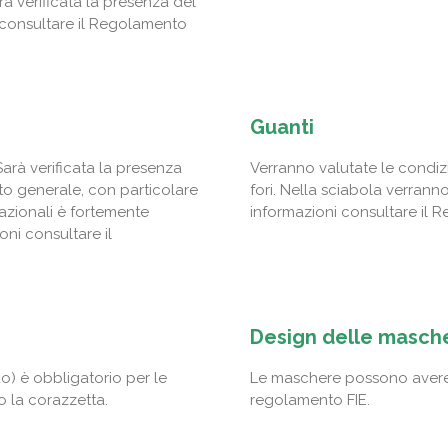
arà verificata la presenza del
i consultare il Regolamento
Guanti
Sarà verificata la presenza
Verranno valutate le condizi
tto generale, con particolare
fori. Nella sciabola verrann
nazionali è fortemente
informazioni consultare il R
ni consultare il
Design delle masch
do) è obbligatorio per le
Le maschere possono avere 
o la corazzetta.
regolamento FIE.