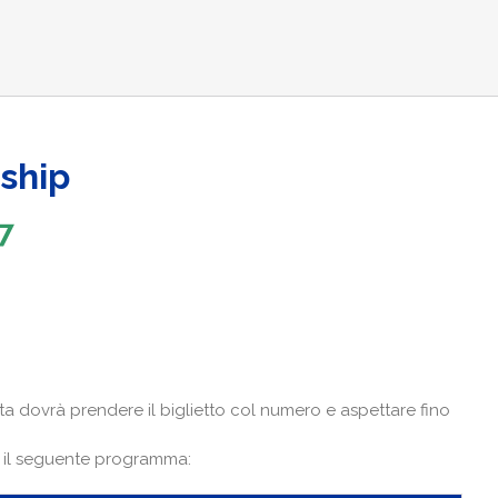
ship
7
eta dovrà prendere il biglietto col numero e aspettare fino
o il seguente programma: