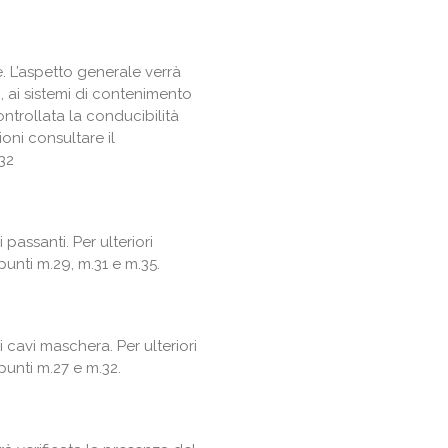
e. L’aspetto generale verrà
o, ai sistemi di contenimento
controllata la conducibilità
ioni consultare il
.32
 passanti. Per ulteriori
punti m.29, m.31 e m.35.
i cavi maschera. Per ulteriori
punti m.27 e m.32.