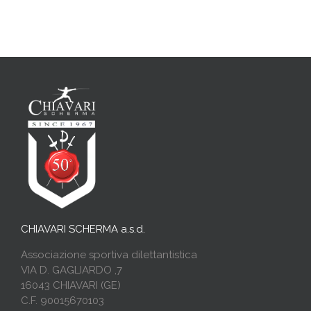
CHIAVARI SCHERMA a.s.d.
Associazione sportiva dilettantistica
VIA D. GAGLIARDO ,7
16043 CHIAVARI (GE)
C.F. 90015670103